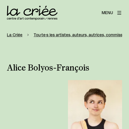
MENU
La Criée
Tou·te·s les artistes, auteurs, autrices, commissaire
Alice Bolyos-François
Agrandir