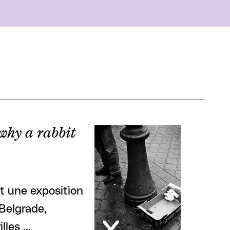
 why a rabbit
st une exposition
 Belgrade,
illes …