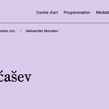
Centre d’art
Programmation
Médiat
Aleksandar Maćašev
aires, etc.
ćašev