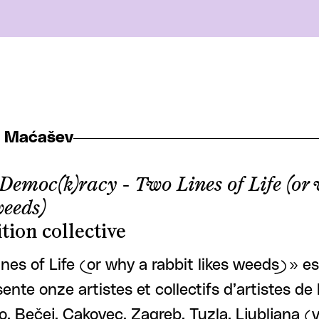
r Maćašev
 Democ(k)racy - Two Lines of Life (or
weeds)
tion collective
nes of Life (or why a rabbit likes weeds) » e
sente onze artistes et collectifs d’artistes de
, Bečej, Cakovec, Zagreb, Tuzla, Ljubljana (v