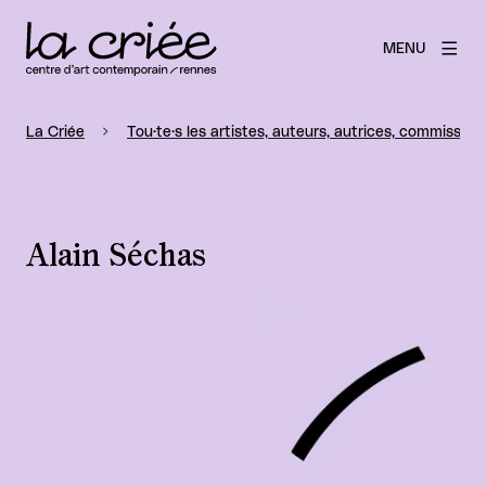
MENU
La Criée
Tou·te·s les artistes, auteurs, autrices, commissaire
Alain Séchas
Agrandir