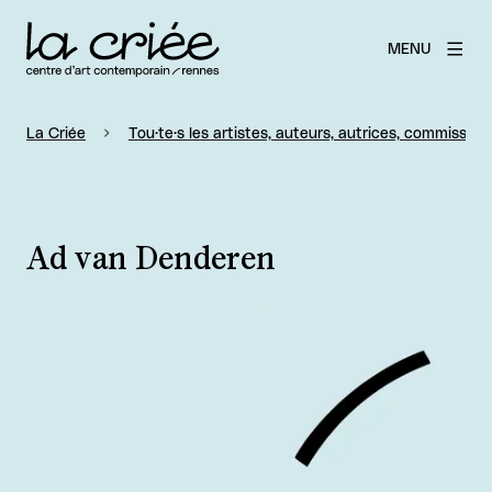
MENU
La Criée
Tou·te·s les artistes, auteurs, autrices, commissaire
Ad van Denderen
Agrandir