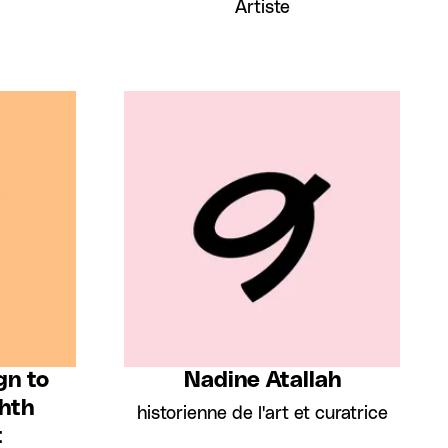
Artiste
gn to
Nadine Atallah
hth
historienne de l'art et curatrice
t