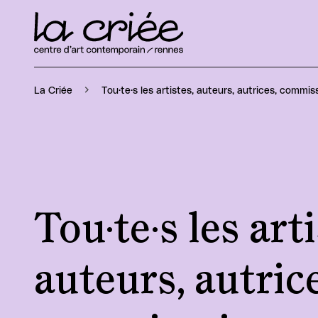
Tou·te·s les artistes, auteurs, autrices, commiss
La Criée
Tou·te·s les arti
auteurs, autrice