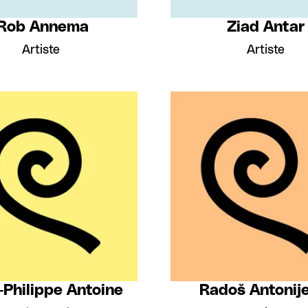
Rob Annema
Ziad Antar
Artiste
Artiste
-Philippe Antoine
Radoš Antonij