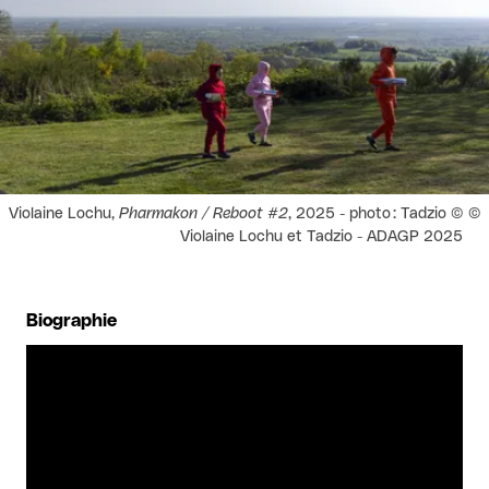
Droits réservés :
Violaine Lochu,
Pharmakon / Reboot #2
, 2025 - photo : Tadzio ©
Violaine Lochu et Tadzio - ADAGP 2025
Biographie
Agrandir l'image