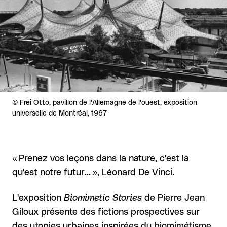
Droits réservés :
©
Frei Otto, pavillon de l'Allemagne de l'ouest, exposition
universelle de Montréal, 1967
« Prenez vos leçons dans la nature, c'est là
qu'est notre futur… », Léonard De Vinci.
L'exposition
Biomimetic Stories
de Pierre Jean
Giloux présente des fictions prospectives sur
des utopies urbaines inspirées du biomimétisme.