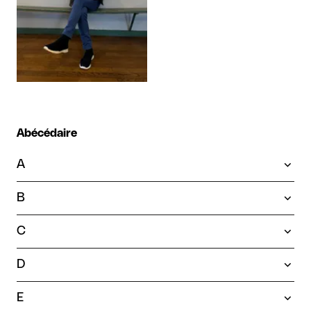
Abécédaire
A
B
C
D
E