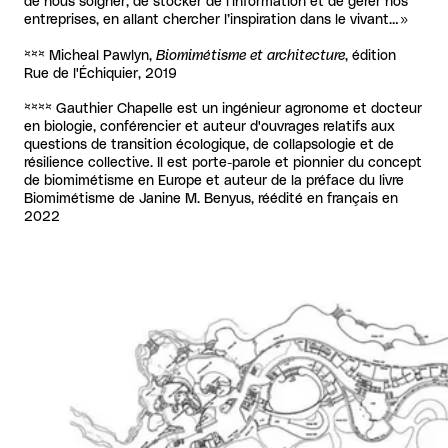
de nous soigner, de stocker de l’information et de gérer nos
entreprises, en allant chercher l’inspiration dans le vivant… »
*** Micheal Pawlyn,
Biomimétisme et architecture
, édition
Rue de l'Échiquier, 2019
****
Gauthier Chapelle est un ingénieur agronome et docteur
en biologie, conférencier et auteur d'ouvrages relatifs aux
questions de transition écologique, de collapsologie et de
résilience collective. Il est porte-parole et pionnier du concept
de biomimétisme en Europe et auteur de la préface du livre
Biomimétisme de Janine M. Benyus, réédité en français en
2022
Carrousel 0
Agrandir