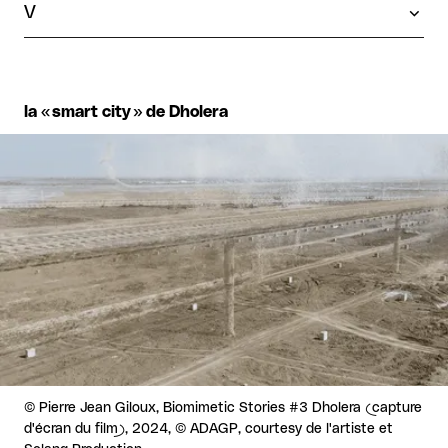
V
la « smart city » de Dholera
Agrandir
Droits réservés :
©
Pierre Jean Giloux, Biomimetic Stories #3 Dholera (capture
d'écran du film), 2024, © ADAGP, courtesy de l'artiste et