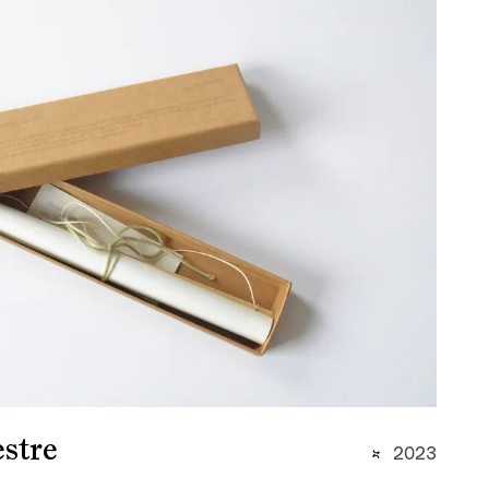
estre
2023