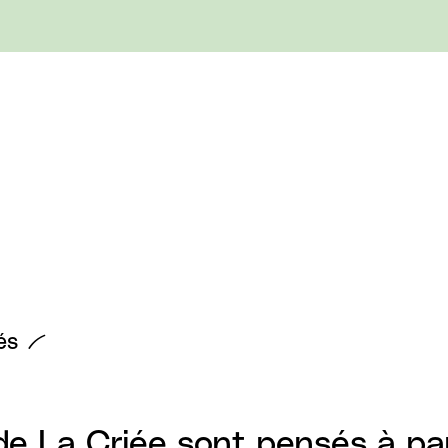
és
de La Criée sont pensés à pa