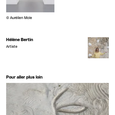
Droits réservés :
©
Aurélien Mole
Hélène Bertin
Artiste
Pour aller plus loin