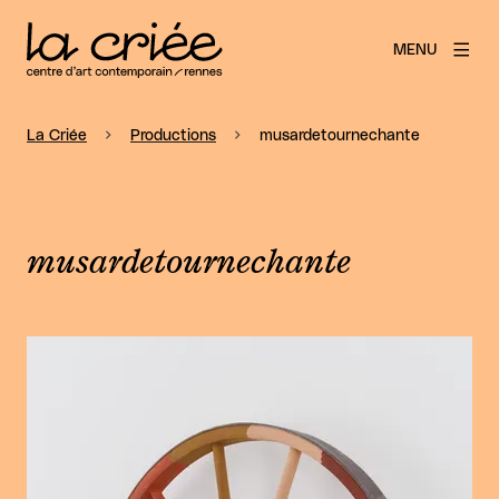
MENU
La Criée
Productions
musardetournechante
musardetournechante
Agrandir