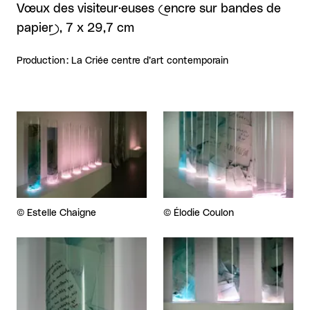
Vœux des visiteur·euses (encre sur bandes de
papier), 7 x 29,7 cm
Production : La Criée centre d’art contemporain
Agrandir
Agrandir
Droits réservés :
©
Estelle Chaigne
Droits réservés :
©
Élodie Coulon
Agrandir
Agrandir