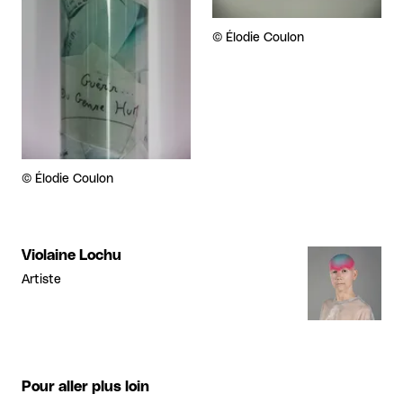
Droits réservés :
©
Élodie Coulon
Droits réservés :
©
Élodie Coulon
Violaine Lochu
Artiste
Pour aller plus loin