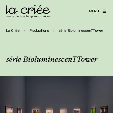
MENU
La Criée
Productions
série BioluminescenTTower
série BioluminescenTTower
Agrandir