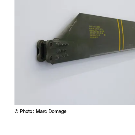
Droits réservés :
©
Photo : Marc Domage