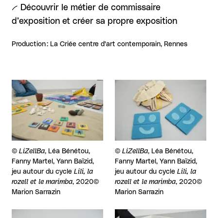
-- Découvrir le métier de commissaire
d’exposition et créer sa propre exposition
Production : La Criée centre d'art contemporain, Rennes
Agrandir
Agrandir
Droits réservés :
©
LiZellBa
, Léa Bénétou,
Droits réservés :
©
LiZellBa
, Léa Bénétou,
Fanny Martel, Yann Baïzid,
Fanny Martel, Yann Baïzid,
jeu autour du cycle
Lili, la
jeu autour du cycle
Lili, la
rozell et le marimba
, 2020©
rozell et le marimba
, 2020©
Marion Sarrazin
Marion Sarrazin
Agrandir
Agrandir