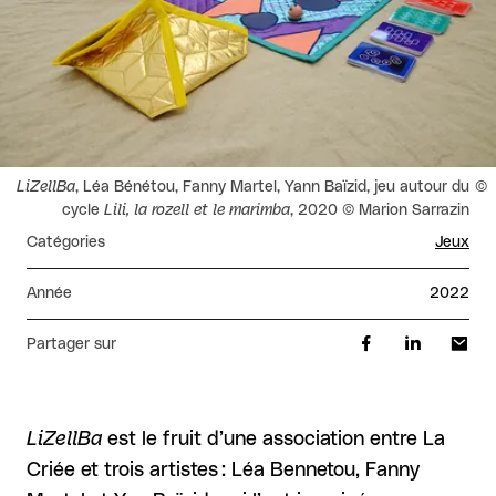
Droits réservés :
LiZellBa
, Léa Bénétou, Fanny Martel, Yann Baïzid, jeu autour du
cycle
Lili, la rozell et le marimba
, 2020 © Marion Sarrazin
Catégories
Jeux
Année
2022
Partager sur
LiZellBa
est le fruit d’une association entre La
Criée et trois artistes : Léa Bennetou, Fanny