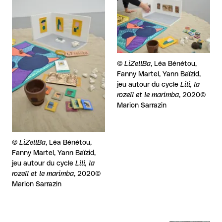
Droits réservés :
©
LiZellBa
, Léa Bénétou,
Fanny Martel, Yann Baïzid,
jeu autour du cycle
Lili, la
rozell et le marimba
, 2020©
Marion Sarrazin
Droits réservés :
©
LiZellBa
, Léa Bénétou,
Fanny Martel, Yann Baïzid,
jeu autour du cycle
Lili, la
rozell et le marimba
, 2020©
Marion Sarrazin