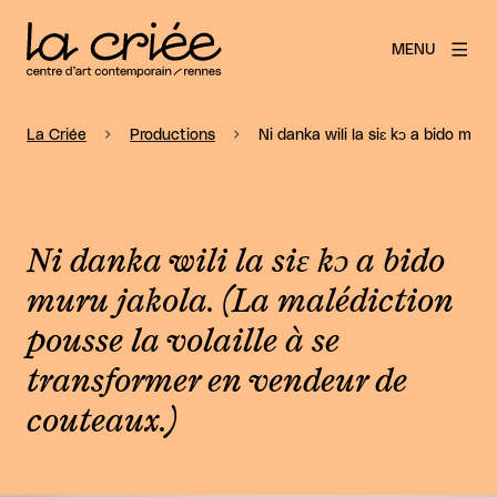
MENU
La Criée
Productions
Ni danka wili la siɛ kɔ a bido mur
Ni danka wili la siɛ kɔ a bido
muru jakola. (La malédiction
pousse la volaille à se
transformer en vendeur de
couteaux.)