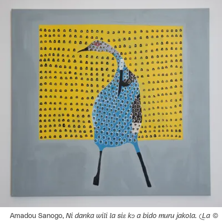
Agrandir
Droits réservés :
Amadou Sanogo,
Ni danka wili la siɛ kɔ a bido muru jakola. (La