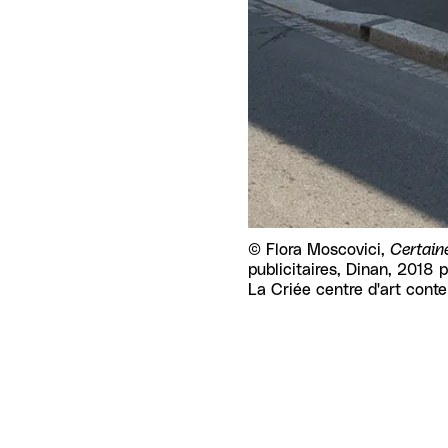
Droits réservés :
©
Flora Moscovici,
Certain
publicitaires, Dinan, 2018 
La Criée centre d'art con