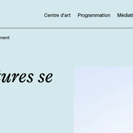
Centre d’art
Programmation
Médiat
ènent
ures se
Agrandir