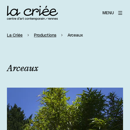
MENU
La Criée
Productions
Arceaux
Arceaux
Agrandir