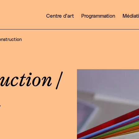
Centre d’art
Programmation
Médiat
onstruction
uction /
Agrandir
n