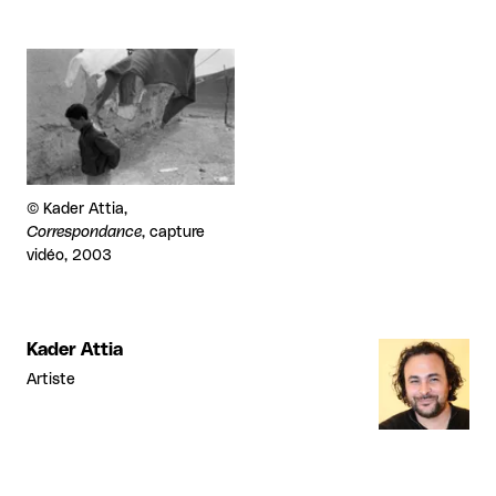
Agrandir
Droits réservés :
©
Kader Attia,
Correspondance
, capture
vidéo, 2003
Kader Attia
Artiste