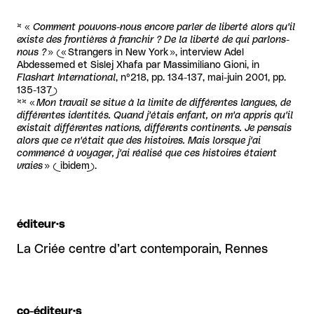
* «
Comment pouvons-nous encore parler de liberté alors qu'il
existe des frontières à franchir ? De la liberté de qui parlons-
nous ?
» (« Strangers in New York », interview Adel
Abdessemed et Sislej Xhafa par Massimiliano Gioni, in
Flashart International
, n°218, pp. 134-137, mai-juin 2001, pp.
135-137)
** «
Mon travail se situe à la limite de différentes langues, de
différentes identités. Quand j'étais enfant, on m'a appris qu'il
existait différentes nations, différents continents. Je pensais
alors que ce n'était que des histoires. Mais lorsque j'ai
commencé à voyager, j'ai réalisé que ces histoires étaient
vraies
» ( ibidem).
éditeur·s
La Criée centre d’art contemporain, Rennes
co-éditeur·s