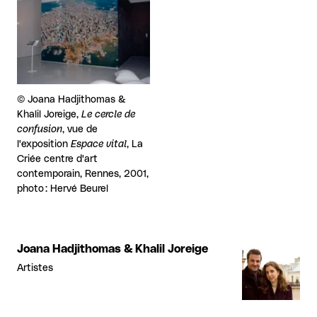
Droits réservés :
©
Joana Hadjithomas &
Khalil Joreige,
Le cercle de
confusion
, vue de
l'exposition
Espace vital
, La
Criée centre d'art
contemporain, Rennes, 2001,
photo : Hervé Beurel
Joana Hadjithomas & Khalil Joreige
Artistes