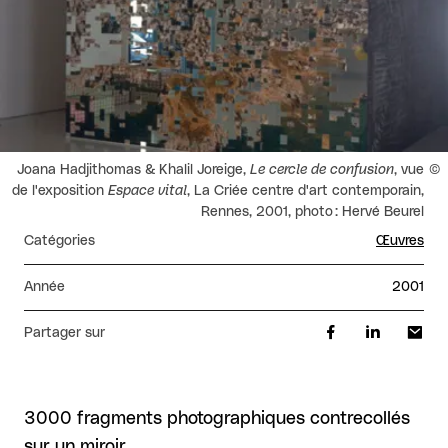
Droits réservés :
Joana Hadjithomas & Khalil Joreige,
Le cercle de confusion
, vue
de l'exposition
Espace vital
, La Criée centre d'art contemporain,
Rennes, 2001, photo : Hervé Beurel
Catégories
Œuvres
Année
2001
Partager sur
3000 fragments photographiques contrecollés
sur un miroir