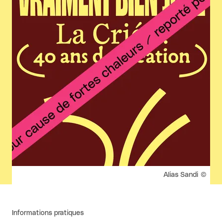
Droits réservés :
Alias Sandi
Informations pratiques