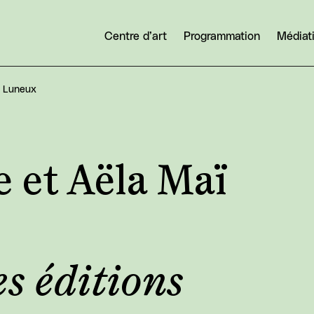
Centre d’art
Programmation
Médiat
n Luneux
e et Aëla Maï
s éditions