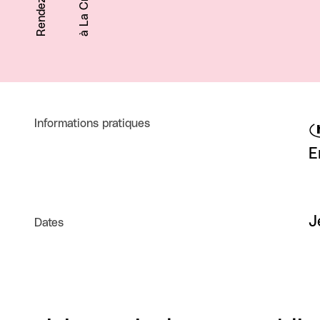
à La Criée
Informations pratiques
(
E
J
Dates