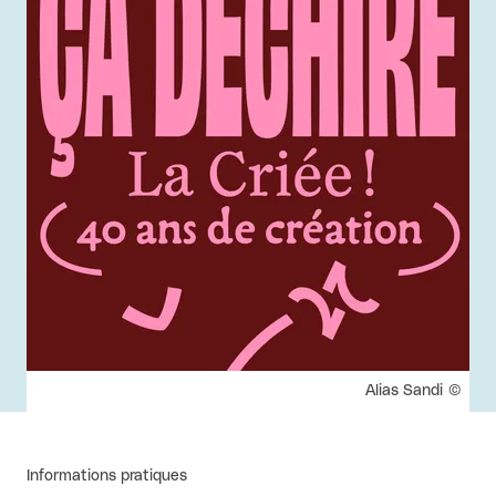
Droits réservés :
Alias Sandi
Informations pratiques