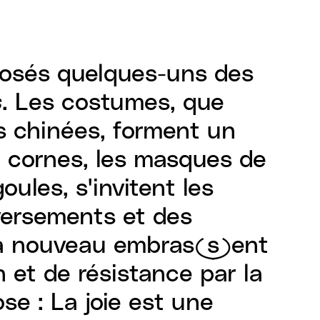
exposés quelques-uns des
s
. Les costumes, que
s chinées, forment un
à cornes, les masques de
oules, s'invitent les
nversements et des
 à nouveau embras(s)ent
 et de résistance par la
se : La joie est une