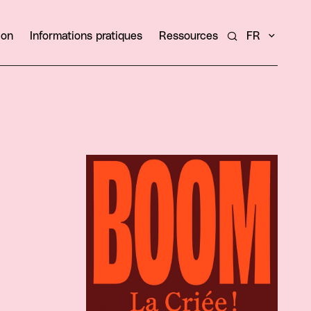
ion
Informations pratiques
Ressources
FR
Rechercher un ar
Agrandir