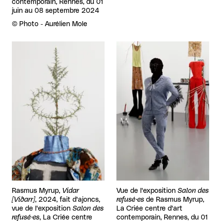
contemporain, Rennes, du 01
juin au 08 septembre 2024
Droits réservés :
©
Photo - Aurélien Mole
Agrandir
Agrandir
Rasmus Myrup,
Vidar
Vue de l'exposition
Salon des
[Viðarr]
, 2024, fait d'ajoncs,
refusé·es
de Rasmus Myrup,
vue de l'exposition
Salon des
La Criée centre d'art
refusé·es
, La Criée centre
contemporain, Rennes, du 01