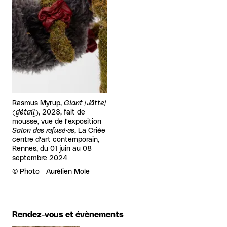
Rasmus Myrup,
Giant [Jätte]
(détail)
, 2023, fait de
mousse, vue de l'exposition
Salon des refusé·es
, La Criée
centre d'art contemporain,
Rennes, du 01 juin au 08
septembre 2024
Droits réservés :
©
Photo - Aurélien Mole
Rendez-vous et évènements