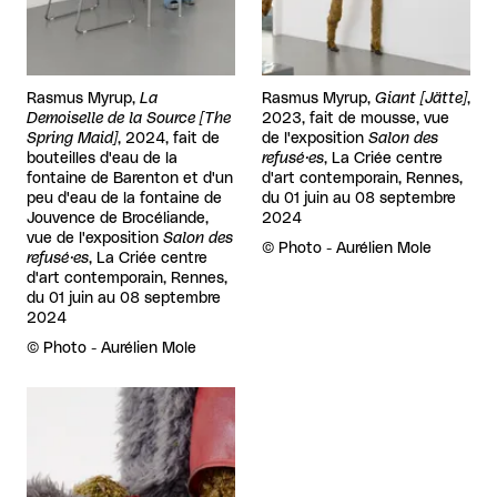
Rasmus Myrup,
La
Rasmus Myrup,
Giant [Jätte]
,
Demoiselle de la Source [The
2023, fait de mousse, vue
Spring Maid]
, 2024, fait de
de l'exposition
Salon des
bouteilles d'eau de la
refusé·es
, La Criée centre
fontaine de Barenton et d'un
d'art contemporain, Rennes,
peu d'eau de la fontaine de
du 01 juin au 08 septembre
Jouvence de Brocéliande,
2024
vue de l'exposition
Salon des
Droits réservés :
©
Photo - Aurélien Mole
refusé·es
, La Criée centre
d'art contemporain, Rennes,
du 01 juin au 08 septembre
2024
Droits réservés :
©
Photo - Aurélien Mole
Agrandir