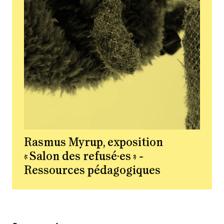
Rasmus Myrup, exposition
« Salon des refusé·es » -
Ressources pédagogiques