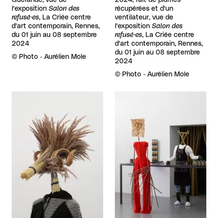
l'exposition
Salon des
récupérées et d'un
refusé·es
, La Criée centre
ventilateur, vue de
d'art contemporain, Rennes,
l'exposition
Salon des
du 01 juin au 08 septembre
refusé·es
, La Criée centre
2024
d'art contemporain, Rennes,
du 01 juin au 08 septembre
Droits réservés :
©
Photo - Aurélien Mole
2024
Droits réservés :
©
Photo - Aurélien Mole
Agrandir
Agrandir