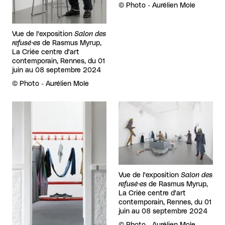
Droits réservés :
©
Photo - Aurélien Mole
Vue de l'exposition
Salon des
refusé·es
de Rasmus Myrup,
La Criée centre d'art
contemporain, Rennes, du 01
juin au 08 septembre 2024
Droits réservés :
©
Photo - Aurélien Mole
Agrandir
Agrandir
Vue de l'exposition
Salon des
refusé·es
de Rasmus Myrup,
La Criée centre d'art
contemporain, Rennes, du 01
juin au 08 septembre 2024
Droits réservés :
©
Photo - Aurélien Mole