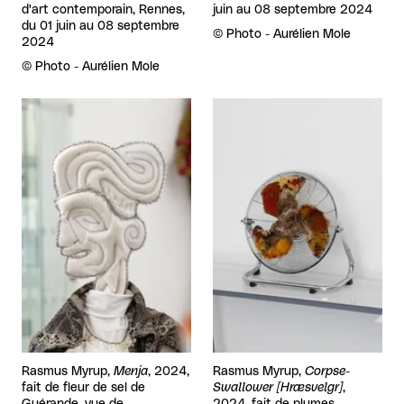
d'art contemporain, Rennes,
juin au 08 septembre 2024
du 01 juin au 08 septembre
Droits réservés :
©
Photo - Aurélien Mole
2024
Droits réservés :
©
Photo - Aurélien Mole
Agrandir
Agrandir
Rasmus Myrup,
Menja
, 2024,
Rasmus Myrup,
Corpse-
fait de fleur de sel de
Swallower [Hræsvelgr]
,
Guérande, vue de
2024, fait de plumes