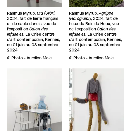
Rasmus Myrup,
Urd [Urðr]
,
Rasmus Myrup,
Agrippe
2024, fait de lierre français
[Harðgreipr]
, 2024, fait de
et de saule danois, vue de
houx du Bois du Houx, vue
l'exposition
Salon des
de l'exposition
Salon des
refusé·es
, La Criée centre
refusé·es
, La Criée centre
d'art contemporain, Rennes,
d'art contemporain, Rennes,
du 01 juin au 08 septembre
du 01 juin au 08 septembre
2024
2024
Droits réservés :
©
Photo - Aurélien Mole
Droits réservés :
©
Photo - Aurélien Mole
Agrandir
Agrandir