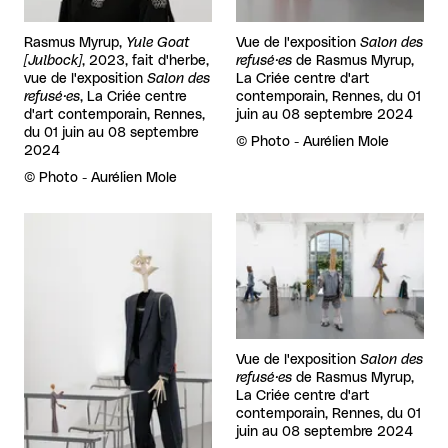
Rasmus Myrup,
Yule Goat
Vue de l'exposition
Salon des
[Julbock]
, 2023, fait d'herbe,
refusé·es
de Rasmus Myrup,
vue de l'exposition
Salon des
La Criée centre d'art
refusé·es
, La Criée centre
contemporain, Rennes, du 01
d'art contemporain, Rennes,
juin au 08 septembre 2024
du 01 juin au 08 septembre
Droits réservés :
©
Photo - Aurélien Mole
2024
Droits réservés :
©
Photo - Aurélien Mole
Agrandir
Agrandir
Vue de l'exposition
Salon des
refusé·es
de Rasmus Myrup,
La Criée centre d'art
contemporain, Rennes, du 01
juin au 08 septembre 2024