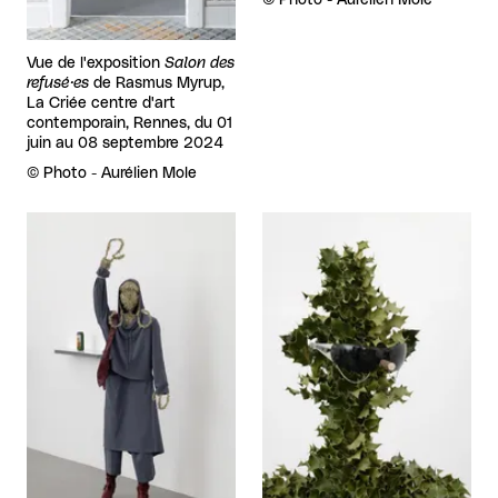
Vue de l'exposition
Salon des
refusé·es
de Rasmus Myrup,
La Criée centre d'art
contemporain, Rennes, du 01
juin au 08 septembre 2024
Droits réservés :
©
Photo - Aurélien Mole
Agrandir
Agrandir