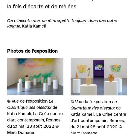
la fois d’écarts et de mêlées.
On n’invente rien, on réinterprète toujours dans une autre
langue
. Katia Kameli
Photos de l’exposition
Agrandir
Agrandir
Droits réservés :
©
Vue de l'exposition
Le
Droits réservés :
©
Vue de l'exposition
Le
Quantique des oiseaux
de
Quantique des oiseaux
de
Katia Kameli, La Criée centre
Katia Kameli, La Criée centre
d'art contemporain, Rennes,
d'art contemporain, Rennes,
du 21 mai 28 août 2022 ©
du 21 mai 28 août 2022 ©
Marc Domage
Marc Domage