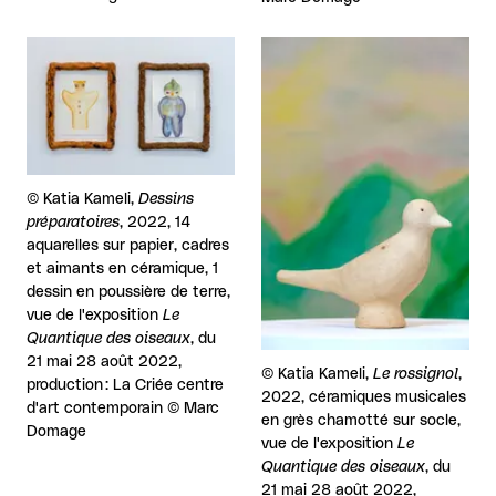
Agrandir
Agrandir
Droits réservés :
©
Katia Kameli,
Dessins
préparatoires
, 2022, 14
aquarelles sur papier, cadres
et aimants en céramique, 1
dessin en poussière de terre,
vue de l'exposition
Le
Quantique des oiseaux
, du
21 mai 28 août 2022,
Droits réservés :
©
Katia Kameli,
Le rossignol
,
production : La Criée centre
2022, céramiques musicales
d'art contemporain © Marc
en grès chamotté sur socle,
Domage
vue de l'exposition
Le
Quantique des oiseaux
, du
21 mai 28 août 2022,