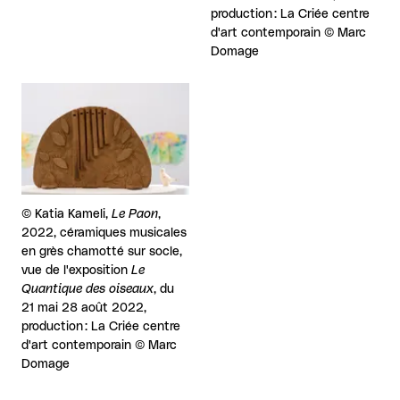
production : La Criée centre
d'art contemporain © Marc
Domage
Agrandir
Droits réservés :
©
Katia Kameli,
Le Paon
,
2022, céramiques musicales
en grès chamotté sur socle,
vue de l'exposition
Le
Quantique des oiseaux
, du
21 mai 28 août 2022,
production : La Criée centre
d'art contemporain © Marc
Domage