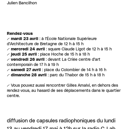
Julien Bancilhon
Rendez-vous
--
mardi 23 avril
: à l’École Nationale Supérieure
d’Architecture de Bretagne de 12 h à 15 h
--
mercredi 24 avril
: square Claude Ligot de 12 h à 15 h
--
jeudi 25 avril
: place Hoche de 15 h à 18 h
--
vendredi 26 avril
: devant La Criée centre d’art
contemporain de 17 h à 19 h
--
samedi 27 avril
: place du Colombier de 14 h à 16 h
--
dimanche 28 avril
: parc du Thabor de 15 h à 18 h
--
Vous pouvez aussi rencontrer Gilles Amalvi, en dehors des
rendez-vous, au hasard de ses déplacements dans le quartier
centre.
diffusion de capsules radiophoniques du lundi
13 au vendredi 17 mai à 12h sur la radio C-Lab