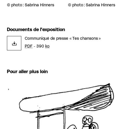
Droits réservés :
©
photo : Sabrina Hinners
Droits réservés :
©
photo : Sabrina Hinners
Documents de l'exposition
Communiqué de presse « Tes chansons »
PDF
- 390
ko
Pour aller plus loin