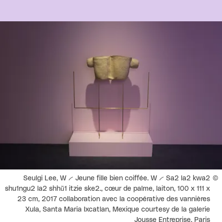
Agrandir
Droits réservés :
Seulgi Lee, W -- Jeune fille bien coiffée. W -- Sa2 la2 kwa2
shu1ngu2 la2 shhũ1 itzie ske2., cœur de palme, laiton, 100 x 111 x
23 cm, 2017 collaboration avec la coopérative des vannières
Xula, Santa Maria Ixcatlan, Mexique courtesy de la galerie
Jousse Entreprise, Paris