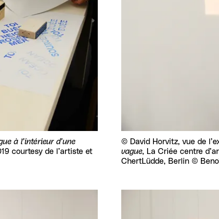
ue à l’intérieur d’une
Droits réservés :
©
David Horvitz, vue de l’
9 courtesy de l’artiste et
vague
, La Criée centre d’a
ChertLüdde, Berlin © Beno
Agrandir