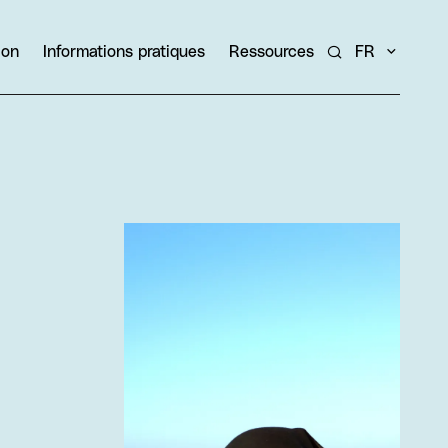
ion
Informations pratiques
Ressources
FR
Rechercher un ar
Agrandir