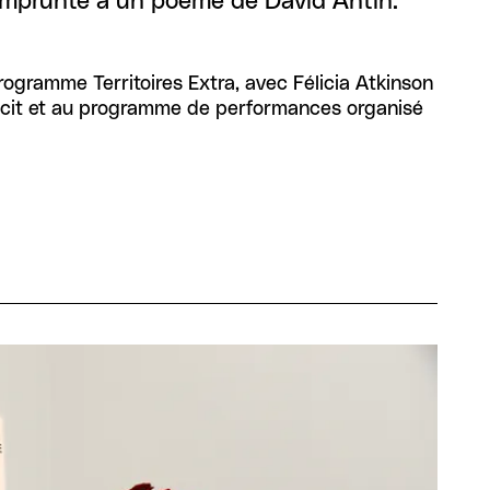
t emprunté à un poème de David Antin.
ogramme Territoires Extra, avec Félicia Atkinson
u récit et au programme de performances organisé