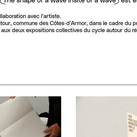
tz (The shape of a wave insite of a wave) es
laboration avec l’artiste.
ntour, commune des Côtes-d’Armor, dans le cadre du pr
cipé aux deux expositions collectives du cycle autour d
Agrandir