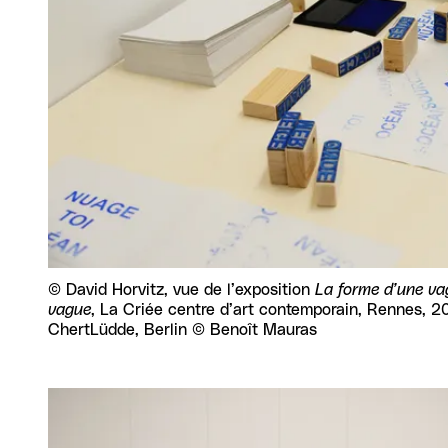
Droits réservés :
©
David Horvitz, vue de l’exposition
La forme d’une vag
vague
, La Criée centre d’art contemporain, Rennes, 201
ChertLüdde, Berlin © Benoît Mauras
Agrandir