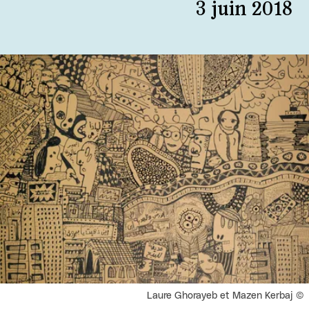
3 juin 2018
Agrandir
Droits réservés :
Laure Ghorayeb et Mazen Kerbaj