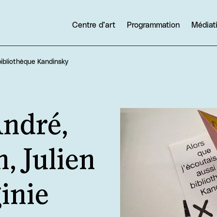
Centre d’art
Programmation
Médiat
 bibliothèque Kandinsky
Agrandir
André,
, Julien
inie