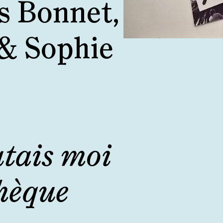
s Bonnet,
& Sophie
utais moi
thèque