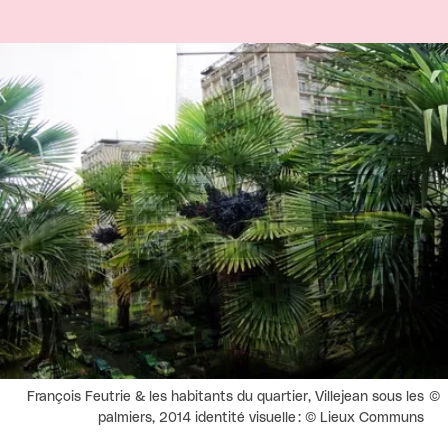
Agrandir
Droits réservés :
François Feutrie & les habitants du quartier, Villejean sous les
palmiers, 2014 identité visuelle : © Lieux Communs