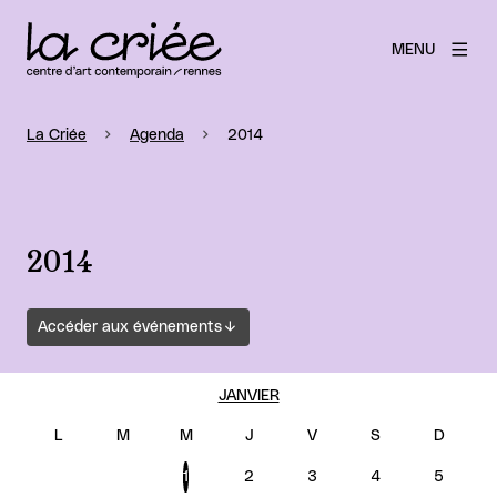
MENU
La Criée
Agenda
2014
2014
Accéder aux événements
JANVIER
1
2
3
4
5