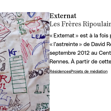
Externat
Les Frères Ripoulai
« Externat » est à la foi
« l’astreinte » de David 
septembre 2012 au Centr
Rennes. À partir de cett
Résidences
Projets de médiation