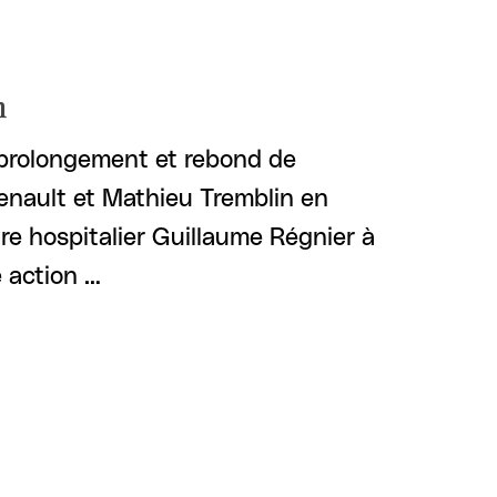
n
s prolongement et rebond de
Renault et Mathieu Tremblin en
e hospitalier Guillaume Régnier à
e action …