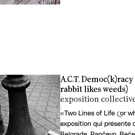
A.C.T. Democ(k)racy 
rabbit likes weeds)
exposition collectiv
«Two Lines of Life (or w
exposition qui présente o
Belgrade, Pančevo, Bečej