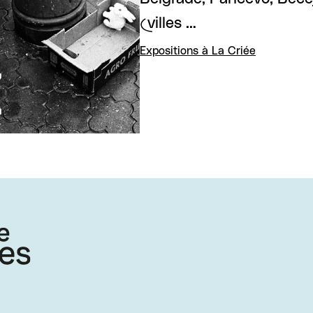
(villes …
Expositions à La Criée