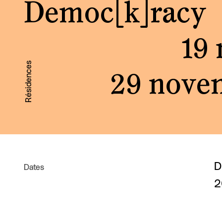
Democ[k]racy
19
Résidences
29 nove
D
Dates
2