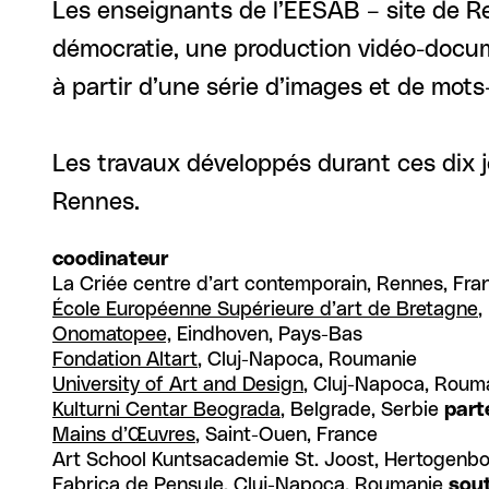
Les enseignants de l’EESAB – site de Renn
démocratie, une production vidéo-docum
à partir d’une série d’images et de mots-
Les travaux développés durant ces dix jo
Rennes.
coodinateur
La Criée centre d’art contemporain, Rennes, Fra
École Européenne Supérieure d’art de Bretagne
,
Onomatopee,
Eindhoven, Pays-Bas
Fondation Altart
, Cluj-Napoca, Roumanie
University of Art and Design
, Cluj-Napoca, Roum
Kulturni Centar Beograda
, Belgrade, Serbie
part
Mains d’Œuvres
, Saint-Ouen, France
Art School Kuntsacademie St. Joost, Hertogenb
Fabrica de Pensule
, Cluj-Napoca, Roumanie
sou