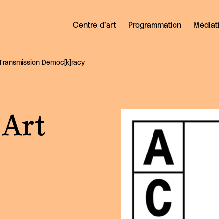
Centre d’art
Programmation
Médiat
 Transmission Democ[k]racy
Agrandir
 Art