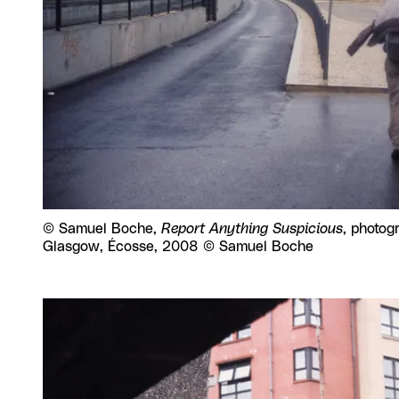
Droits réservés :
©
Samuel Boche,
Report Anything Suspicious
, photog
Glasgow, Écosse, 2008 © Samuel Boche
Agrandir