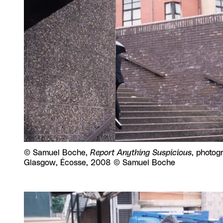
Droits réservés :
©
Samuel Boche,
Report Anything Suspicious
, photog
Glasgow, Écosse, 2008 © Samuel Boche
Agrandir