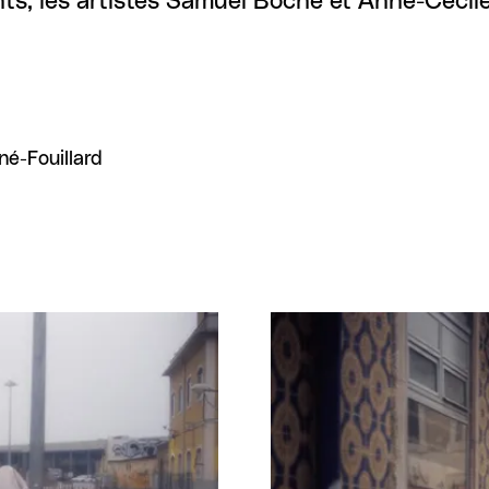
ants, les artistes Samuel Boche et Anne-Cécil
né-Fouillard
Agrandir