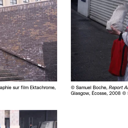
raphie sur film Ektachrome,
Droits réservés :
©
Samuel Boche,
Report A
Glasgow, Écosse, 2008 ©