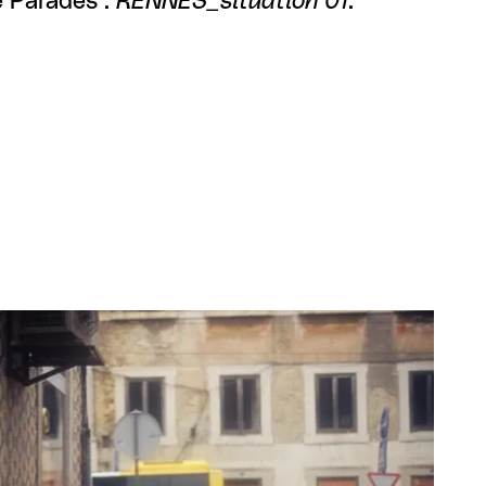
e Parades :
RENNES_situation 01
.