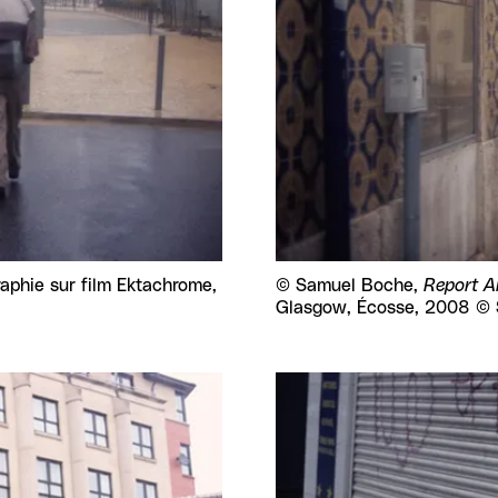
raphie sur film Ektachrome,
Droits réservés :
©
Samuel Boche,
Report A
Glasgow, Écosse, 2008 ©
Agrandir