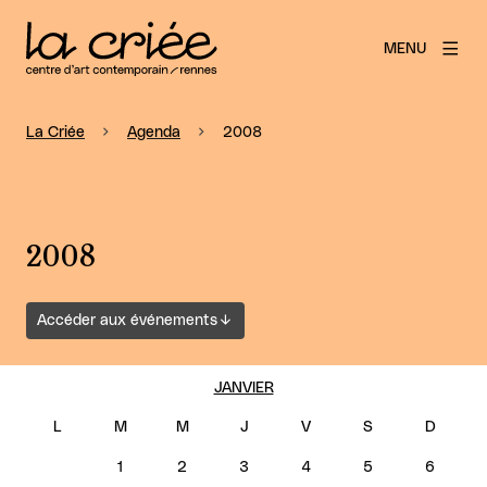
MENU
La Criée
Agenda
2008
2008
Accéder aux événements
JANVIER
1
2
3
4
5
6