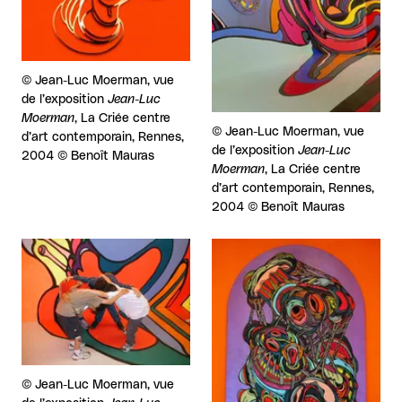
Droits réservés :
©
Jean-Luc Moerman, vue
de l’exposition
Jean-Luc
Moerman
, La Criée centre
Droits réservés :
©
Jean-Luc Moerman, vue
d’art contemporain, Rennes,
de l’exposition
Jean-Luc
2004 © Benoît Mauras
Moerman
, La Criée centre
d’art contemporain, Rennes,
2004 © Benoît Mauras
Agrandir
Agrandir
Droits réservés :
©
Jean-Luc Moerman, vue