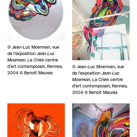
Droits réservés :
©
Jean-Luc Moerman, vue
de l’exposition
Jean-Luc
Moerman
, La Criée centre
d’art contemporain, Rennes,
Droits réservés :
©
Jean-Luc Moerman, vue
2004 © Benoît Mauras
de l’exposition
Jean-Luc
Moerman
, La Criée centre
d’art contemporain, Rennes,
2004 © Benoît Mauras
Agrandir
Agrandir