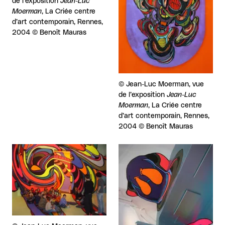
de l’exposition
Jean-Luc
Moerman
, La Criée centre
d’art contemporain, Rennes,
2004 © Benoît Mauras
Droits réservés :
©
Jean-Luc Moerman, vue
de l’exposition
Jean-Luc
Moerman
, La Criée centre
d’art contemporain, Rennes,
2004 © Benoît Mauras
Agrandir
Agrandir