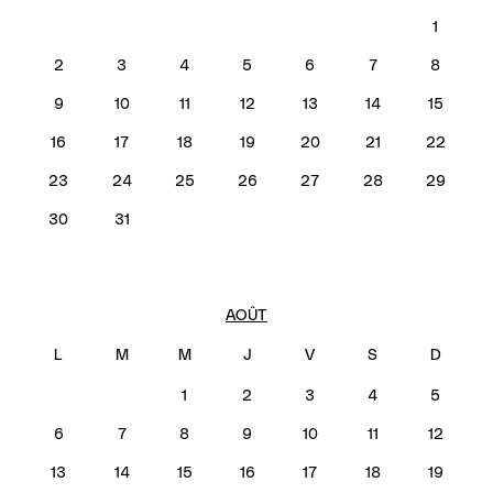
1
2
3
4
5
6
7
8
9
10
11
12
13
14
15
16
17
18
19
20
21
22
23
24
25
26
27
28
29
30
31
AOÛT
1
2
3
4
5
6
7
8
9
10
11
12
13
14
15
16
17
18
19