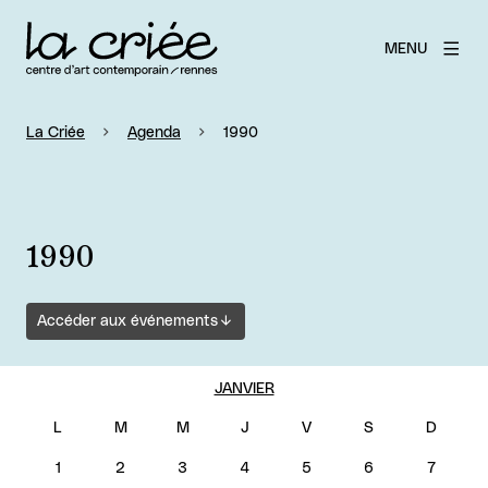
MENU
La Criée
Agenda
1990
1990
Accéder aux événements
JANVIER
1
2
3
4
5
6
7