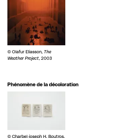
Droits réservés :
©
Olafur Eliasson,
The
Weather Project
, 2003
Phénomène de la décoloration
Agrandir
Droits réservés :
©
Charbel-joseph H. Boutros,