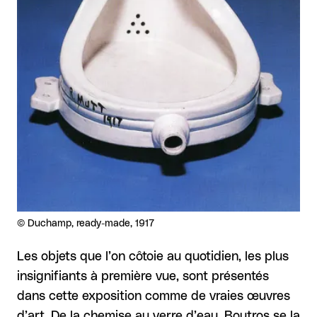
Droits réservés :
©
Duchamp, ready-made, 1917
Les objets que l’on côtoie au quotidien, les plus
insignifiants à première vue, sont présentés
dans cette exposition comme de vraies œuvres
d’art. De la chemise au verre d’eau, Boutros se la