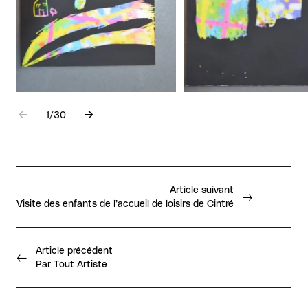
Aller à l'élément précédent
Aller à l'élément suivant
1
sur
/
30
Article suivant
Visite des enfants de l’accueil de loisirs de Cintré
Article précédent
Par Tout Artiste