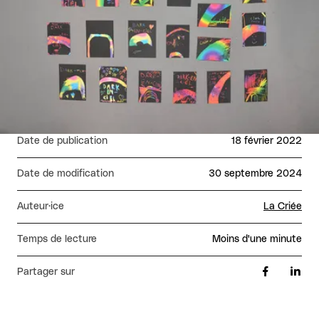
Date de publication
18 février 2022
Date de modification
30 septembre 2024
Auteur·ice
La Criée
Temps de lecture
moins d'une minute
Partager sur