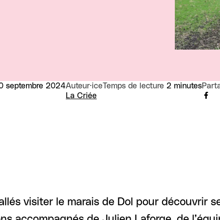
0 septembre 2024
Auteur·ice
Temps de lecture
2 minutes
Part
La Criée
és visiter le marais de Dol pour découvrir se
ions accompagnés de Julien Laforge, de l’équi