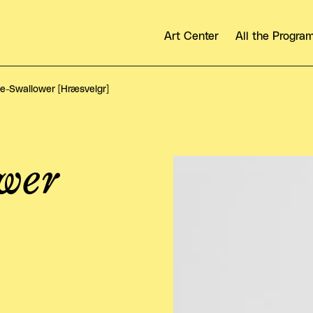
Art Center
All the Progr
e-Swallower [Hræsvelgr]
wer
View larger