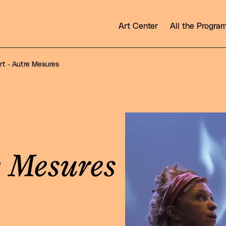
Art Center
All the Progr
t - Autre Mesures
View larger
e Mesures