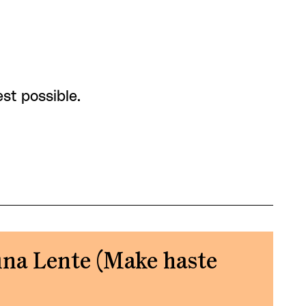
est possible.
ina Lente (Make haste