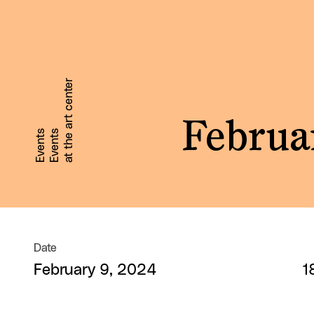
at the art center
Februa
Events
Events
Date
February 9, 2024
1