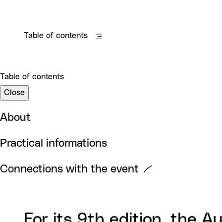
Table of contents
Table of contents
Close
About
Practical informations
Connections with the event
For its 9th edition, the A