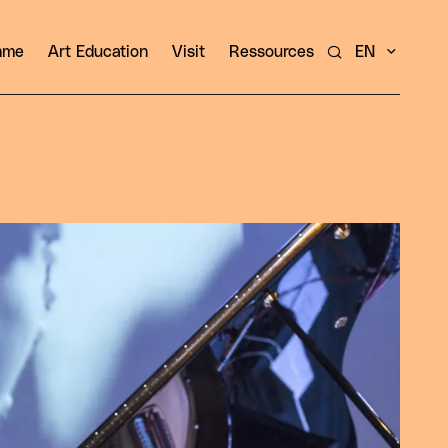
amme
Art Education
Visit
Ressources
EN
Search